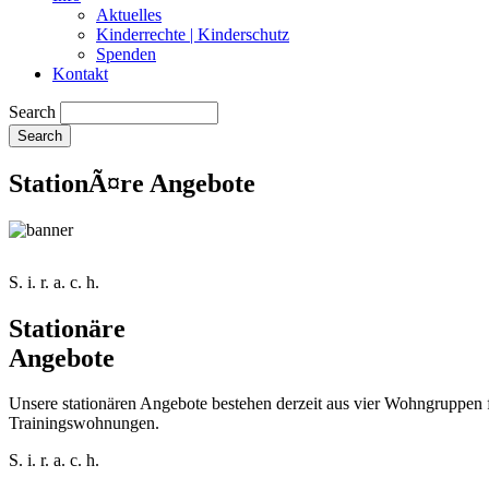
Aktuelles
Kinderrechte | Kinderschutz
Spenden
Kontakt
Search
StationÃ¤re Angebote
S. i. r. a. c. h.
Stationäre
Angebote
Unsere stationären Angebote bestehen derzeit aus vier Wohngruppen 
Trainingswohnungen.
S. i. r. a. c. h.